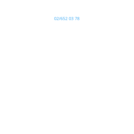
Téléphone
02/652 03 78
N° de l'entreprise
1004.254.163
Horaires