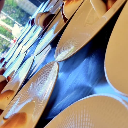
Brabant wallon
Pour fêter un évènement, pour profiter d’un moment
en couple, entre amis ou en famille, pour découvrir
de nouvelles saveurs ou simplement pour vous faire
plaisir, une seule adresse : celle de notre restaurant
à Genval.
Notre équipe vous fait la promesse de vous accueillir
dans une ambiance chaleureuse et conviviale, et de
vous proposer des plats gastronomiques, éthiques et
particulièrement gourmands.
Ouverts du lundi au vendredi, de 12h à 14h (sauf le
mercredi midi) et de 19h à 21h, nous vous
conseillons de réserver votre table pour vous éviter
toute mauvaise surprise.
Contact
Téléphone